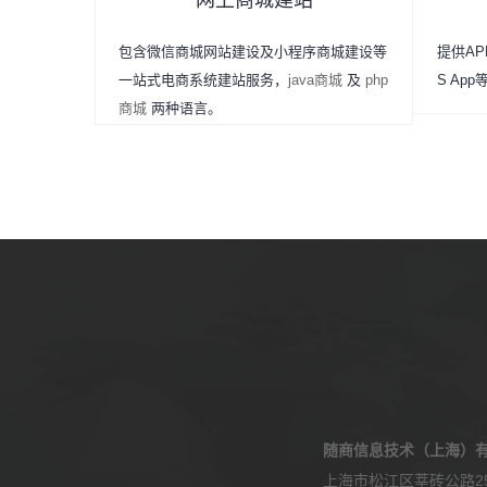
网上商城建站
包含微信商城网站建设及小程序商城建设等
提供APP
一站式电商系统建站服务，
java商城
及
php
S Ap
商城
两种语言。
随商信息技术（上海）
上海市松江区莘砖公路25