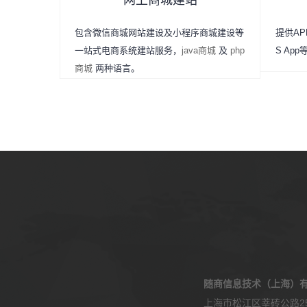
网上商城建站
包含微信商城网站建设及小程序商城建设等
提供APP
一站式电商系统建站服务，
java商城
及
php
S Ap
商城
两种语言。
随商信息技术（上海）
上海市松江区莘砖公路25