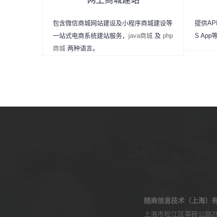
网上商城建站
包含微信商城网站建设及小程序商城建设等
提供APP
一站式电商系统建站服务，
java商城
及
php
S Ap
商城
两种语言。
随商信息技术（上海）
上海市松江区莘砖公路25