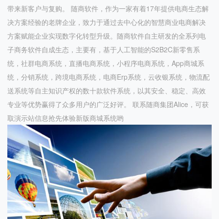
带来新客户与复购。 随商软件，作为一家有着17年提供电商生态解
决方案经验的老牌企业，致力于通过去中心化的智慧商业电商解决
方案赋能企业实现数字化转型升级。随商软件自主研发的全系列电
子商务软件自成生态，主要有，基于人工智能的S2B2C新零售系
统，社群电商系统，直播电商系统，小程序电商系统，App商城系
统，分销系统，跨境电商系统，电商Erp系统，云收银系统，物流配
送系统等自主知识产权的数十款软件系统，以其安全、稳定、高效
专业等优势赢得了众多用户的广泛好评。 联系随商集团Alice，可获
取演示站信息抢先体验新版商城系统哟