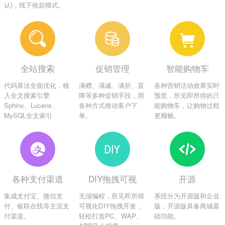
认)，线下收款模式。
全站搜索
促销管理
智能购物车
代码算法全面优化，植
满赠、满减、满折、直
各种营销活动效果实时
入全文搜索引擎
降等多种促销手段，用
预览，所见即所得的只
Sphinx、Lucens、
各种方式推动客户下
能购物车，让购物过程
MySQL全文索引
单。
更顺畅。
各种支付渠道
DIY拖拽可视
开源
集成支付宝、微信支
无须编程，所见即所得
系统分为开源版和企业
付、银联在线等主流支
可视化DIY拖拽开发，
版，开源版具备商城基
付渠道。
轻松打造PC、WAP、
础功能。