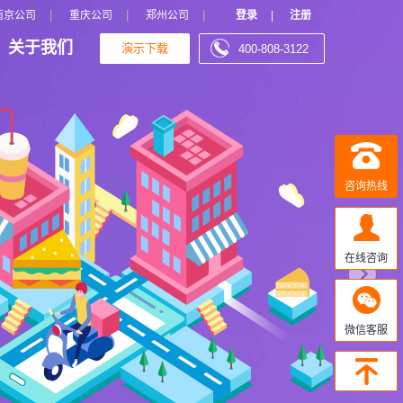
N
|
|
|
南京公司
重庆公司
郑州公司
登录
|
注册
关于我们
演示下载
400-808-3122
e
x
t
咨询热线
在线咨询
微信客服