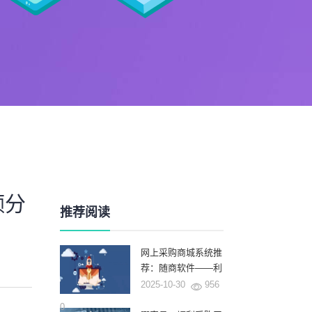
额分
推荐阅读
网上采购商城系统推
荐：随商软件——利
用AI和深厚的行业积
2025-10-30
956
累重塑企业采购新范
0