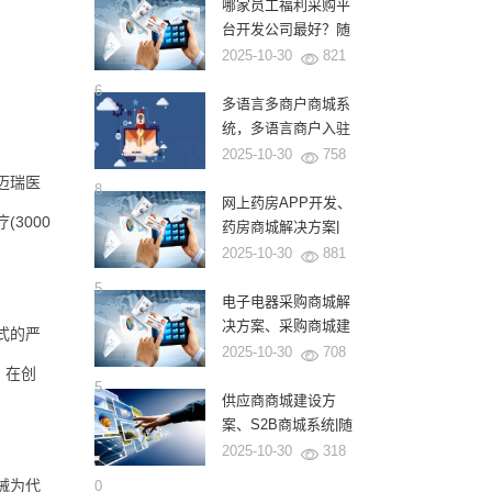
式
哪家员工福利采购平
台开发公司最好？随
商软件为何成为龙头
2025-10-30
821
企业的首选？
6
多语言多商户商城系
统，多语言商户入驻
商城系统|随商软件
2025-10-30
758
迈瑞医
8
网上药房APP开发、
(3000
药房商城解决方案|
随商软件
2025-10-30
881
5
电子电器采购商城解
决方案、采购商城建
式的严
设|源码交付|随商软
2025-10-30
708
，在创
件
5
供应商商城建设方
案、S2B商城系统|随
商软件
2025-10-30
318
械为代
0