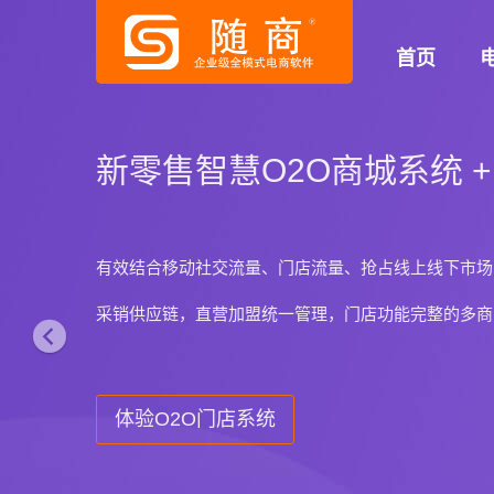
P
首页
r
e
v
随商国际版商城系统
i
o
国外独立运营及多语言多汇率电商系统
u
适用于国外网店和外贸电商的B2C/B2B/B2B2C平
s
了解详情