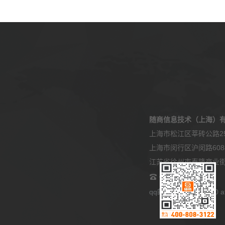
随商信息技术（上海）
上海市松江区莘砖公路25
上海市闵行区沪闵路608
江苏省徐州市泰隆商业街9
400-808-3122
qq邮箱：2045905180 at 