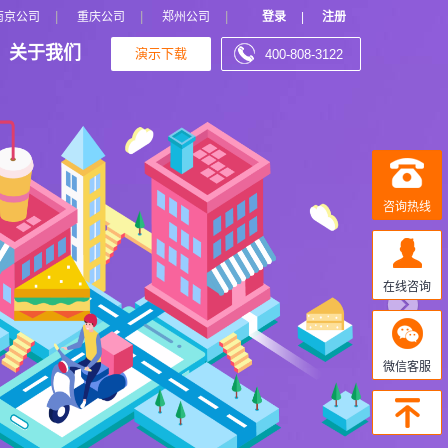
N
|
|
|
南京公司
重庆公司
郑州公司
登录
|
注册
关于我们
演示下载
400-808-3122
e
x
t
咨询热线
在线咨询
微信客服