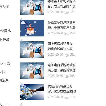
式
哪家员工福利采购平
台开发公司最好？随
收入保
商软件为何成为龙头
2025-10-30
821
企业的首选？
6
多语言多商户商城系
统，多语言商户入驻
价格同比
商城系统|随商软件
2025-10-30
758
有色金
8
网上药房APP开发、
药房商城解决方案|
随商软件
2025-10-30
881
5
较大。部
电子电器采购商城解
决方案、采购商城建
2亿
设|源码交付|随商软
2025-10-30
708
利润总
件
5
供应商商城建设方
案、S2B商城系统|随
商软件
2025-10-30
318
入，行
0