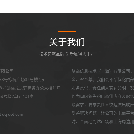
关于我们
技术铸就品牌 创新赢得天下。
有限公司
随商信息技术（上海）有限公司
8号棕榈广场32号楼7层
金、客至尊。我们会不断优化内
8号凯德龙之梦商务办公大楼11F
服务意识，责任到人赏罚分明，
号楼2单元401室
作为国内领先的电商供应商及服
设需求，要求责任人快速做出响
妥善解决问题，让公司的电商平台和
qq dot com
时、全面地到达市场和上海周边