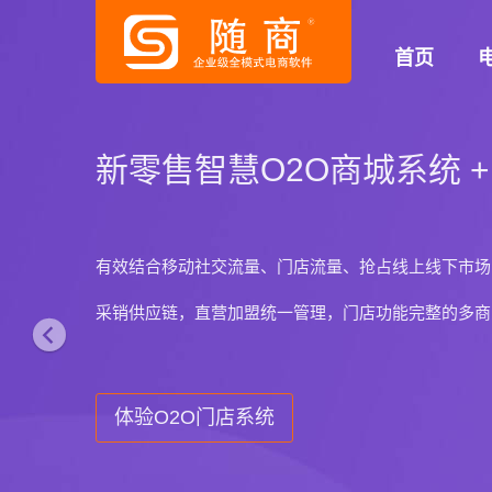
P
首页
r
e
v
i
随商国际版商城系统
o
国外独立运营及多语言多汇率电商系统
u
适用于国外网店和外贸电商的B2C/B2B/B2B2C平台，
s
了解详情