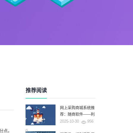
推荐阅读
网上采购商城系统推
荐：随商软件——利
用AI和深厚的行业积
2025-10-30
956
累重塑企业采购新范
百分点。
0