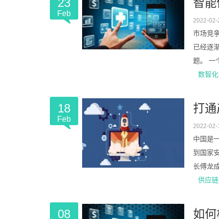
23
智能
Feb
2022-02-
市场竞
已经逐
题。 一
数智化
18
打通
Feb
2022-02-
中国是
到国家
长傅龙成
供应链
08
如何