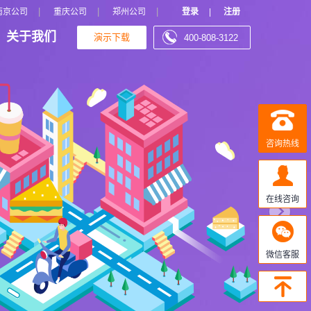
N
|
|
|
南京公司
重庆公司
郑州公司
登录
|
注册
关于我们
演示下载
400-808-3122
e
x
t
咨询热线
在线咨询
微信客服