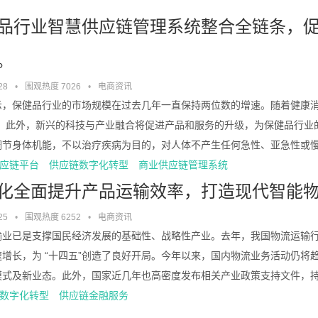
品行业智慧供应链管理系统整合全链条，
。
28
•
围观热度 7026
•
电商资讯
示，保健品行业的市场规模在过去几年一直保持两位数的增速。随着健康消
延。此外，新兴的科技与产业融合将促进产品和服务的升级，为保健品行业的
节身体机能，不以治疗疾病为目的，对人体不产生任何急性、亚急性或慢性危害
应链平台
供应链数字化转型
商业供应链管理系统
化全面提升产品运输效率，打造现代智能
25
•
围观热度 6252
•
电商资讯
输业已是支撑国民经济发展的基础性、战略性产业。去年，我国物流运输
速增长，为 “十四五”创造了良好开局。今年以来，国内物流业务活动仍将
式及新业态。此外，国家近几年也高密度发布相关产业政策支持文件，持续推
数字化转型
供应链金融服务