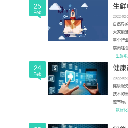
25
生鲜
Feb
2022-02-
自然界
大家能
整个行
弱肉强食，“
生鲜电
24
健康
Feb
2022-02-
健康服
技术的
速布局，
数智化