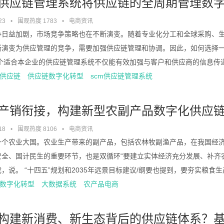
供应链管理系统将供应链的全周期管理数
23
•
围观热度 1783
•
电商资讯
争日益加剧，市场竞争策略也在不断演变。随着专业化分工和全球采购、
渐演变为供应管理的竞争，需要加强供应链管理和协调。因此，如何选择
个适合本企业的供应链管理系统不仅能有效加强与客户和供应商的信息传递，
供应链
供应链数字化转型
scm供应链管理系统
产销衔接，构建新型农副产品数字化供应
18
•
围观热度 8106
•
电商资讯
一个农业大国。农业生产带来的副产品，包括农林牧副渔产品，在我国经
安全、国计民生的重要环节，也是双循环“要建立实体经济充分发展、补齐
，说。 “十四五”规划和2035年远景目标建议/纲要也提到，要夯实粮食生产
数字化转型
大数据系统
农产品电商
构建新消费、新生态背后的供应链体系？