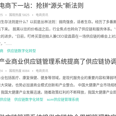
电商下一站：抢拼“源头”新法则
25
•
围观热度 5825
•
电商资讯
的生存法则是什么？以前是丛林法则：弱肉强食，适者生存。经历了多番
活下来。 脱离以往的价格战之后，行业焦点也转向了供应链和服务体系。
业的进步。”日前，叮咚买菜创始人兼CEO梁昌霖在一场供应链的峰会上对
......
商
供应链数字化转型
产业商业供应链管理系统提高了供应链协
24
•
围观热度 8084
•
电商资讯
务业包括医疗、康复保健、健身等领域，是现代服务业的重要内容和薄弱
重大突破，也势必加速商业模式创新和产业整合。 中国大健康产业市场规
我国大健康产业发展迅速。随着政策红利的不断释放，我国大健康产业即将进
供应链
供应链数字化转型
scm供应链管理系统