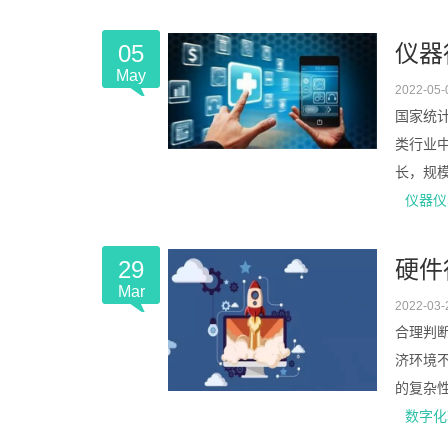
05
仪器
May
2022-05-
国家统计
类行业
长，规模
仪器仪
29
硬件
Mar
2022-03-
合理判
济环境
的复杂性
数字化