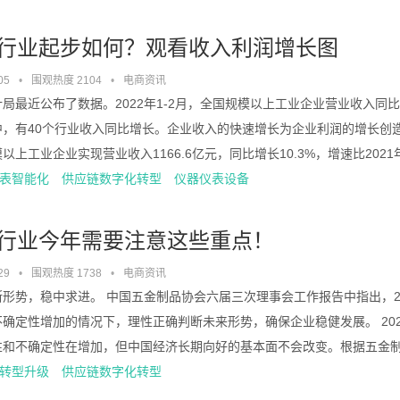
行业起步如何？观看收入利润增长图
05
•
围观热度 2104
•
电商资讯
局最近公布了数据。2022年1-2月，全国规模以上工业企业营业收入同比增
中，有40个行业收入同比增长。企业收入的快速增长为企业利润的增长创
以上工业企业实现营业收入1166.6亿元，同比增长10.3%，增速比2021
表智能化
供应链数字化转型
仪器仪表设备
行业今年需要注意这些重点！
29
•
围观热度 1738
•
电商资讯
断形势，稳中求进。 中国五金制品协会六届三次理事会工作报告中指出，2
不确定性增加的情况下，理性正确判断未来形势，确保企业稳健发展。 20
和不确定性在增加，但中国经济长期向好的基本面不会改变。根据五金制品行业
转型升级
供应链数字化转型