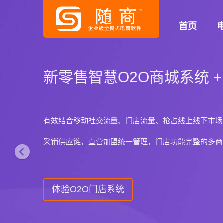
P
首页
r
e
v
随商国际版商城系统
i
o
国外独立运营及多语言多汇率电商系统
u
适用于国外网店和外贸电商的B2C/B2B/B2B2C平
s
了解详情